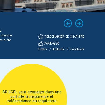
L
 ministre
TÉLÉCHARGER CE CHAPITRE
re a été
PARTAGER
Twitter
/
Linkedin
/
Facebook
BRUGEL veut s’engager dans une
parfaite transparence et
indépendance du régulateur.