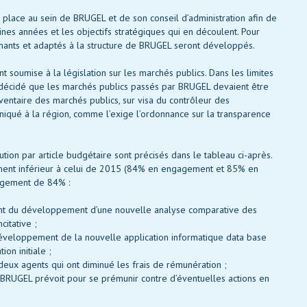
 place au sein de BRUGEL et de son conseil d’administration afin de
aines années et les objectifs stratégiques qui en découlent. Pour
rmants et adaptés à la structure de BRUGEL seront développés.
 soumise à la législation sur les marchés publics. Dans les limites
a décidé que les marchés publics passés par BRUGEL devaient être
inventaire des marchés publics, sur visa du contrôleur des
niqué à la région, comme l’exige l’ordonnance sur la transparence
ution par article budgétaire sont précisés dans le tableau ci-après.
ment inférieur à celui de 2015 (84% en engagement et 85% en
gagement de 84% :
iment du développement d’une nouvelle analyse comparative des
citative ;
développement de la nouvelle application informatique data base
ion initiale ;
deux agents qui ont diminué les frais de rémunération ;
ue BRUGEL prévoit pour se prémunir contre d’éventuelles actions en