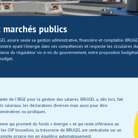
t marchés publics
 assure seule sa gestion administrative, financière et comptable. BRUGE
nistre ayant l’énergie dans ses compétences et respecte les circulaires du
ance du régulateur vis-à-vis du gouvernement, notre proposition budgétai
budget.
e de l’IBGE pour la gestion des salaires. BRUGEL a, dès lors, fait
ls salariaux, les déclarations diverses mais aussi pour être
stratives ou juridiques.
mme qui provient du fonds « énergie » et qui reste inférieure au
 les OIP bruxellois, la trésorerie de BRUGEL est centralisée sur un
n compte propre mis en équilibre automatiquement.