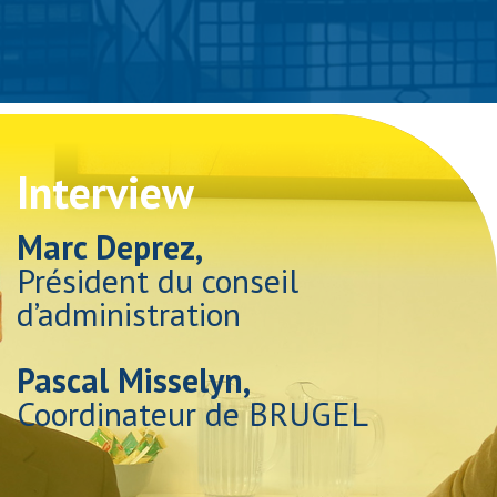
Interview
Marc Deprez,
Président du conseil
d’administration
Pascal Misselyn,
Coordinateur de BRUGEL