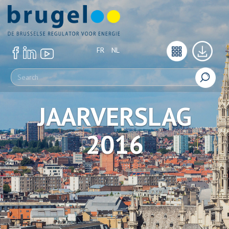
FR
NL
JAARVERSLAG
2016